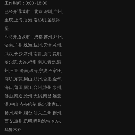
工作时间：9:00~18:00
已经开通城市：北京,深圳,广州,
重庆,上海,香港,洛杉矶,圣彼得
堡
即将开通城市：成都,苏州,郑州,
济南,广州,珠海,杭州,天津,苏州,
武汉,长沙,常州,南昌,厦门,昆明,
哈尔滨,大连,福州,南京,青岛,温
州,三亚,济南,珠海,宁波,石家庄,
廊坊,东莞,周山,郑州,合肥,金华,
海口,莆田,丽江,台州,漳州,泉州,
佛山,南通,沧州,无锡,南昌,连云
港,中山,齐齐哈尔,保定,张家口,
扬州,泰州,烟台,汕头,兰州,衡州,
西安,惠州,昆明,呼和浩特,包头,
乌鲁木齐