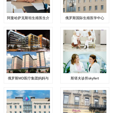
阿曼哈萨克斯坦生殖医生介
俄罗斯国际生殖医学中心
绍：科潘巴斯科娃·拉伊哈
(ICRM)
恩·乌斯塔巴耶夫娜
俄罗斯MD医疗集团妈妈与
斯堪夫诊所skyfert
孩子