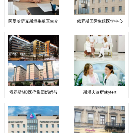
阿曼哈萨克斯坦生殖医生介
俄罗斯国际生殖医学中心
绍：科潘巴斯科娃·拉伊哈
(ICRM)
恩·乌斯塔巴耶夫娜
俄罗斯MD医疗集团妈妈与
斯堪夫诊所skyfert
孩子