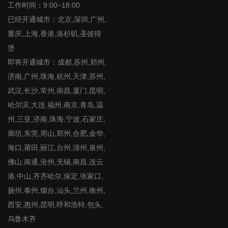
工作时间：9:00~18:00
已经开通城市：北京,深圳,广州,
重庆,上海,香港,洛杉矶,圣彼得
堡
即将开通城市：成都,苏州,郑州,
济南,广州,珠海,杭州,天津,苏州,
武汉,长沙,常州,南昌,厦门,昆明,
哈尔滨,大连,福州,南京,青岛,温
州,三亚,济南,珠海,宁波,石家庄,
廊坊,东莞,周山,郑州,合肥,金华,
海口,莆田,丽江,台州,漳州,泉州,
佛山,南通,沧州,无锡,南昌,连云
港,中山,齐齐哈尔,保定,张家口,
扬州,泰州,烟台,汕头,兰州,衡州,
西安,惠州,昆明,呼和浩特,包头,
乌鲁木齐