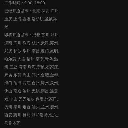
工作时间：9:00~18:00
已经开通城市：北京,深圳,广州,
重庆,上海,香港,洛杉矶,圣彼得
堡
即将开通城市：成都,苏州,郑州,
济南,广州,珠海,杭州,天津,苏州,
武汉,长沙,常州,南昌,厦门,昆明,
哈尔滨,大连,福州,南京,青岛,温
州,三亚,济南,珠海,宁波,石家庄,
廊坊,东莞,周山,郑州,合肥,金华,
海口,莆田,丽江,台州,漳州,泉州,
佛山,南通,沧州,无锡,南昌,连云
港,中山,齐齐哈尔,保定,张家口,
扬州,泰州,烟台,汕头,兰州,衡州,
西安,惠州,昆明,呼和浩特,包头,
乌鲁木齐