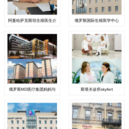
阿曼哈萨克斯坦生殖医生介
俄罗斯国际生殖医学中心
绍：科潘巴斯科娃·拉伊哈
(ICRM)
恩·乌斯塔巴耶夫娜
俄罗斯MD医疗集团妈妈与
斯堪夫诊所skyfert
孩子