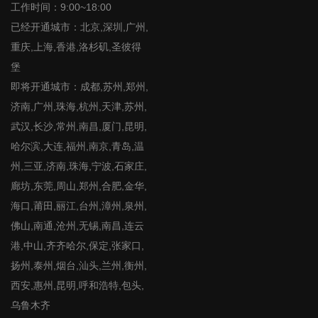
工作时间：9:00~18:00
已经开通城市：北京,深圳,广州,
重庆,上海,香港,洛杉矶,圣彼得
堡
即将开通城市：成都,苏州,郑州,
济南,广州,珠海,杭州,天津,苏州,
武汉,长沙,常州,南昌,厦门,昆明,
哈尔滨,大连,福州,南京,青岛,温
州,三亚,济南,珠海,宁波,石家庄,
廊坊,东莞,周山,郑州,合肥,金华,
海口,莆田,丽江,台州,漳州,泉州,
佛山,南通,沧州,无锡,南昌,连云
港,中山,齐齐哈尔,保定,张家口,
扬州,泰州,烟台,汕头,兰州,衡州,
西安,惠州,昆明,呼和浩特,包头,
乌鲁木齐