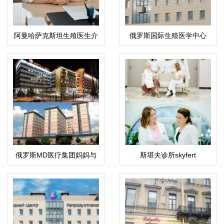
阿曼哈萨克斯坦生殖医生介
俄罗斯国际生殖医学中心
绍：科潘巴斯科娃·拉伊哈
(ICRM)
恩·乌斯塔巴耶夫娜
俄罗斯MD医疗集团妈妈与
斯堪夫诊所skyfert
孩子