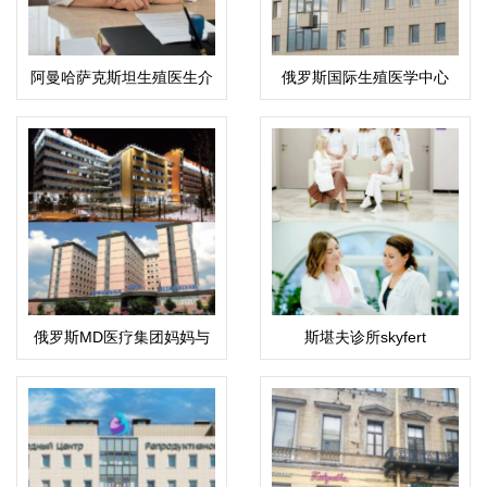
阿曼哈萨克斯坦生殖医生介
俄罗斯国际生殖医学中心
绍：科潘巴斯科娃·拉伊哈
(ICRM)
恩·乌斯塔巴耶夫娜
俄罗斯MD医疗集团妈妈与
斯堪夫诊所skyfert
孩子