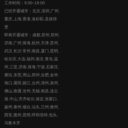
工作时间：9:00~18:00
已经开通城市：北京,深圳,广州,
重庆,上海,香港,洛杉矶,圣彼得
堡
即将开通城市：成都,苏州,郑州,
济南,广州,珠海,杭州,天津,苏州,
武汉,长沙,常州,南昌,厦门,昆明,
哈尔滨,大连,福州,南京,青岛,温
州,三亚,济南,珠海,宁波,石家庄,
廊坊,东莞,周山,郑州,合肥,金华,
海口,莆田,丽江,台州,漳州,泉州,
佛山,南通,沧州,无锡,南昌,连云
港,中山,齐齐哈尔,保定,张家口,
扬州,泰州,烟台,汕头,兰州,衡州,
西安,惠州,昆明,呼和浩特,包头,
乌鲁木齐