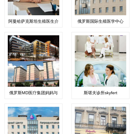
阿曼哈萨克斯坦生殖医生介
俄罗斯国际生殖医学中心
绍：科潘巴斯科娃·拉伊哈
(ICRM)
恩·乌斯塔巴耶夫娜
俄罗斯MD医疗集团妈妈与
斯堪夫诊所skyfert
孩子