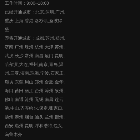
工作时间：9:00~18:00
已经开通城市：北京,深圳,广州,
重庆,上海,香港,洛杉矶,圣彼得
堡
即将开通城市：成都,苏州,郑州,
济南,广州,珠海,杭州,天津,苏州,
武汉,长沙,常州,南昌,厦门,昆明,
哈尔滨,大连,福州,南京,青岛,温
州,三亚,济南,珠海,宁波,石家庄,
廊坊,东莞,周山,郑州,合肥,金华,
海口,莆田,丽江,台州,漳州,泉州,
佛山,南通,沧州,无锡,南昌,连云
港,中山,齐齐哈尔,保定,张家口,
扬州,泰州,烟台,汕头,兰州,衡州,
西安,惠州,昆明,呼和浩特,包头,
乌鲁木齐