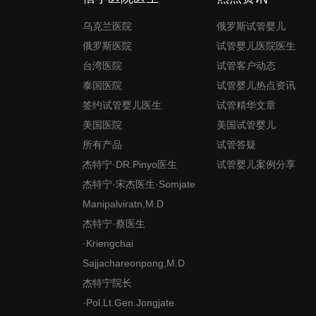
乌克兰医院
俄罗斯试管婴儿
俄罗斯医院
试管婴儿医院医生
台湾医院
试管客户动态
泰国医院
试管婴儿热点资讯
签约试管婴儿医生
试管精华文章
美国医院
美国试管婴儿
所有产品
试管答疑
杰特宁·DR.Pinyo医生
试管婴儿案例分享
杰特宁·宋杰医生·Somjate
Manipalviratn,M.D
杰特宁·蔡医生
·Kriengchai
Sajjachareonpong,M.D
杰特宁院长
·Pol.Lt.Gen.Jongjate