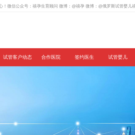
心！微信公众号：禧孕生育顾问 微博：@禧孕 微博：@俄罗斯试管婴儿
试管客户动态
合作医院
签约医生
试管婴儿