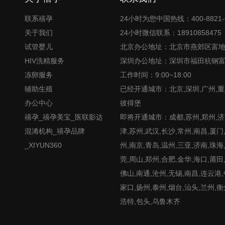
联系禧孕
24小时为您中国热线：400-8821-
关于我们
24小时微信联系：18910858475
试管婴儿
北京办公地址：北京市燕郊区富
HIV洗精服务
深圳办公地址：深圳市福田杭钢
冻卵服务
工作时间：9:00~18:00
辅助生殖
已经开通城市：北京,深圳,广州,重
办公中心
彼得堡
禧孕_禧孕美宝_医联影达
即将开通城市：成都,苏州,郑州,济南
混淆机构_禧孕品牌
津,苏州,武汉,长沙,常州,南昌,厦门
_XIYUN360
州,南京,青岛,温州,三亚,济南,珠海
莞,周山,郑州,合肥,金华,海口,莆田
佛山,南通,沧州,无锡,南昌,连云港
家口,扬州,泰州,烟台,汕头,兰州,衡
浩特,包头,乌鲁木齐