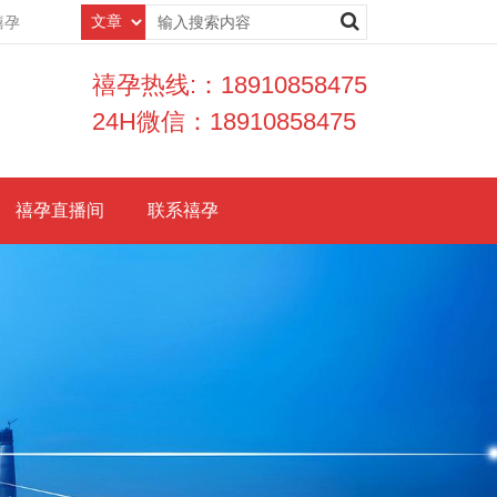
禧孕
禧孕热线:：18910858475
24H微信：18910858475
禧孕直播间
联系禧孕