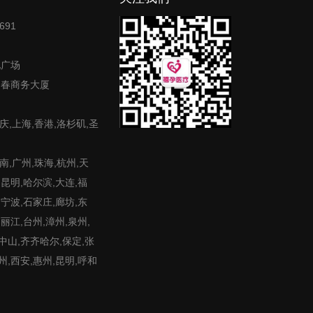
691
地广场
富春商务大厦
庆,上海,香港,洛杉矶,圣
,广州,珠海,杭州,天
,昆明,哈尔滨,大连,福
,宁波,石家庄,廊坊,东
,丽江,台州,漳州,泉州,
,中山,齐齐哈尔,保定,张
州,西安,惠州,昆明,呼和