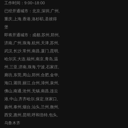
工作时间：9:00~18:00
已经开通城市：北京,深圳,广州,
重庆,上海,香港,洛杉矶,圣彼得
堡
即将开通城市：成都,苏州,郑州,
济南,广州,珠海,杭州,天津,苏州,
武汉,长沙,常州,南昌,厦门,昆明,
哈尔滨,大连,福州,南京,青岛,温
州,三亚,济南,珠海,宁波,石家庄,
廊坊,东莞,周山,郑州,合肥,金华,
海口,莆田,丽江,台州,漳州,泉州,
佛山,南通,沧州,无锡,南昌,连云
港,中山,齐齐哈尔,保定,张家口,
扬州,泰州,烟台,汕头,兰州,衡州,
西安,惠州,昆明,呼和浩特,包头,
乌鲁木齐