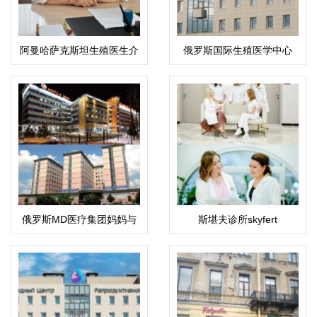
阿曼哈萨克斯坦生殖医生介
俄罗斯国际生殖医学中心
绍：科潘巴斯科娃·拉伊哈
(ICRM)
恩·乌斯塔巴耶夫娜
俄罗斯MD医疗集团妈妈与
斯堪夫诊所skyfert
孩子