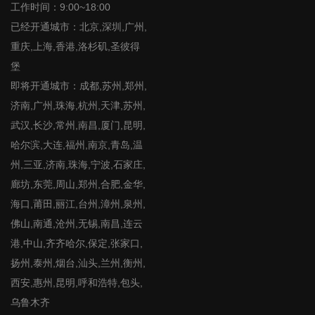
工作时间：9:00~18:00
已经开通城市：北京,深圳,广州,
重庆,上海,香港,洛杉矶,圣彼得
堡
即将开通城市：成都,苏州,郑州,
济南,广州,珠海,杭州,天津,苏州,
武汉,长沙,常州,南昌,厦门,昆明,
哈尔滨,大连,福州,南京,青岛,温
州,三亚,济南,珠海,宁波,石家庄,
廊坊,东莞,周山,郑州,合肥,金华,
海口,莆田,丽江,台州,漳州,泉州,
佛山,南通,沧州,无锡,南昌,连云
港,中山,齐齐哈尔,保定,张家口,
扬州,泰州,烟台,汕头,兰州,衡州,
西安,惠州,昆明,呼和浩特,包头,
乌鲁木齐