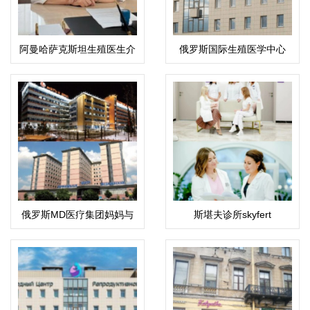
阿曼哈萨克斯坦生殖医生介
俄罗斯国际生殖医学中心
绍：科潘巴斯科娃·拉伊哈
(ICRM)
恩·乌斯塔巴耶夫娜
俄罗斯MD医疗集团妈妈与
斯堪夫诊所skyfert
孩子