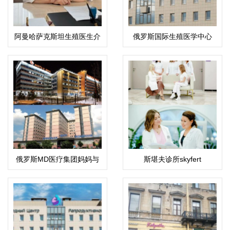
阿曼哈萨克斯坦生殖医生介
俄罗斯国际生殖医学中心
绍：科潘巴斯科娃·拉伊哈
(ICRM)
恩·乌斯塔巴耶夫娜
俄罗斯MD医疗集团妈妈与
斯堪夫诊所skyfert
孩子