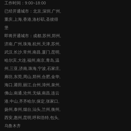
工作时间：9:00~18:00
已经开通城市：北京,深圳,广州,
重庆,上海,香港,洛杉矶,圣彼得
堡
即将开通城市：成都,苏州,郑州,
济南,广州,珠海,杭州,天津,苏州,
武汉,长沙,常州,南昌,厦门,昆明,
哈尔滨,大连,福州,南京,青岛,温
州,三亚,济南,珠海,宁波,石家庄,
廊坊,东莞,周山,郑州,合肥,金华,
海口,莆田,丽江,台州,漳州,泉州,
佛山,南通,沧州,无锡,南昌,连云
港,中山,齐齐哈尔,保定,张家口,
扬州,泰州,烟台,汕头,兰州,衡州,
西安,惠州,昆明,呼和浩特,包头,
乌鲁木齐