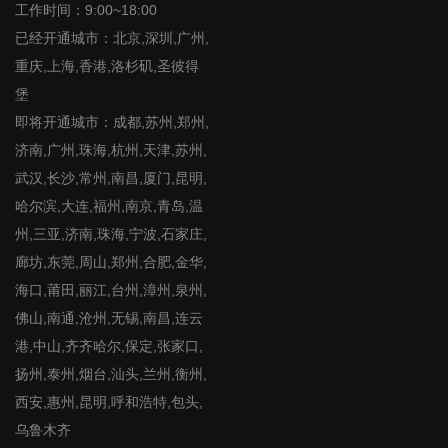
工作时间：9:00~18:00
已经开通城市：北京,深圳,广州,
重庆,上海,香港,洛杉矶,圣彼得
堡
即将开通城市：成都,苏州,郑州,
济南,广州,珠海,杭州,天津,苏州,
武汉,长沙,常州,南昌,厦门,昆明,
哈尔滨,大连,福州,南京,青岛,温
州,三亚,济南,珠海,宁波,石家庄,
廊坊,东莞,周山,郑州,合肥,金华,
海口,莆田,丽江,台州,漳州,泉州,
佛山,南通,沧州,无锡,南昌,连云
港,中山,齐齐哈尔,保定,张家口,
扬州,泰州,烟台,汕头,兰州,衡州,
西安,惠州,昆明,呼和浩特,包头,
乌鲁木齐