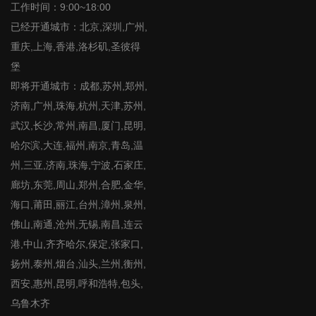
工作时间：9:00~18:00
已经开通城市：北京,深圳,广州,
重庆,上海,香港,洛杉矶,圣彼得
堡
即将开通城市：成都,苏州,郑州,
济南,广州,珠海,杭州,天津,苏州,
武汉,长沙,常州,南昌,厦门,昆明,
哈尔滨,大连,福州,南京,青岛,温
州,三亚,济南,珠海,宁波,石家庄,
廊坊,东莞,周山,郑州,合肥,金华,
海口,莆田,丽江,台州,漳州,泉州,
佛山,南通,沧州,无锡,南昌,连云
港,中山,齐齐哈尔,保定,张家口,
扬州,泰州,烟台,汕头,兰州,衡州,
西安,惠州,昆明,呼和浩特,包头,
乌鲁木齐