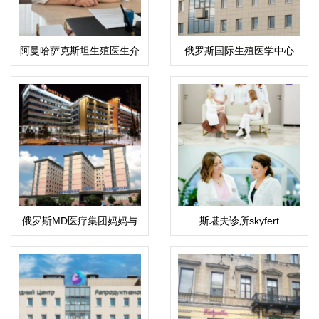
阿曼哈萨克斯坦生殖医生介
俄罗斯国际生殖医学中心
绍：科潘巴斯科娃·拉伊哈
(ICRM)
恩·乌斯塔巴耶夫娜
俄罗斯MD医疗集团妈妈与
斯堪夫诊所skyfert
孩子