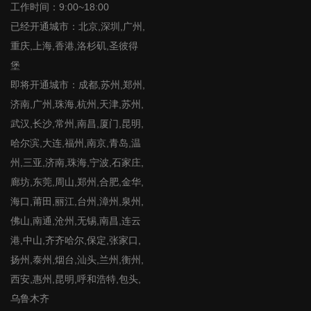
工作时间：9:00~18:00
已经开通城市：北京,深圳,广州,
重庆,上海,香港,洛杉矶,圣彼得
堡
即将开通城市：成都,苏州,郑州,
济南,广州,珠海,杭州,天津,苏州,
武汉,长沙,常州,南昌,厦门,昆明,
哈尔滨,大连,福州,南京,青岛,温
州,三亚,济南,珠海,宁波,石家庄,
廊坊,东莞,周山,郑州,合肥,金华,
海口,莆田,丽江,台州,漳州,泉州,
佛山,南通,沧州,无锡,南昌,连云
港,中山,齐齐哈尔,保定,张家口,
扬州,泰州,烟台,汕头,兰州,衡州,
西安,惠州,昆明,呼和浩特,包头,
乌鲁木齐