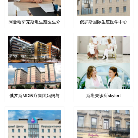
阿曼哈萨克斯坦生殖医生介
俄罗斯国际生殖医学中心
绍：科潘巴斯科娃·拉伊哈
(ICRM)
恩·乌斯塔巴耶夫娜
俄罗斯MD医疗集团妈妈与
斯堪夫诊所skyfert
孩子