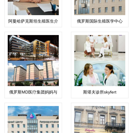
阿曼哈萨克斯坦生殖医生介
俄罗斯国际生殖医学中心
绍：科潘巴斯科娃·拉伊哈
(ICRM)
恩·乌斯塔巴耶夫娜
俄罗斯MD医疗集团妈妈与
斯堪夫诊所skyfert
孩子