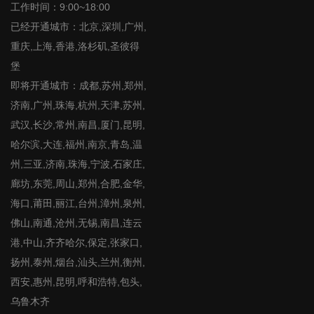
工作时间：9:00~18:00
已经开通城市：北京,深圳,广州,
重庆,上海,香港,洛杉矶,圣彼得
堡
即将开通城市：成都,苏州,郑州,
济南,广州,珠海,杭州,天津,苏州,
武汉,长沙,常州,南昌,厦门,昆明,
哈尔滨,大连,福州,南京,青岛,温
州,三亚,济南,珠海,宁波,石家庄,
廊坊,东莞,周山,郑州,合肥,金华,
海口,莆田,丽江,台州,漳州,泉州,
佛山,南通,沧州,无锡,南昌,连云
港,中山,齐齐哈尔,保定,张家口,
扬州,泰州,烟台,汕头,兰州,衡州,
西安,惠州,昆明,呼和浩特,包头,
乌鲁木齐