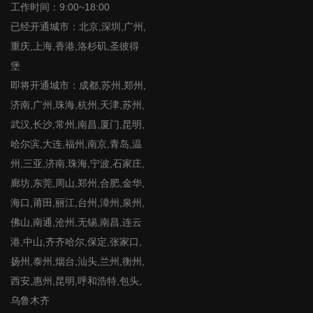
工作时间：9:00~18:00
已经开通城市：北京,深圳,广州,
重庆,上海,香港,洛杉矶,圣彼得
堡
即将开通城市：成都,苏州,郑州,
济南,广州,珠海,杭州,天津,苏州,
武汉,长沙,常州,南昌,厦门,昆明,
哈尔滨,大连,福州,南京,青岛,温
州,三亚,济南,珠海,宁波,石家庄,
廊坊,东莞,周山,郑州,合肥,金华,
海口,莆田,丽江,台州,漳州,泉州,
佛山,南通,沧州,无锡,南昌,连云
港,中山,齐齐哈尔,保定,张家口,
扬州,泰州,烟台,汕头,兰州,衡州,
西安,惠州,昆明,呼和浩特,包头,
乌鲁木齐