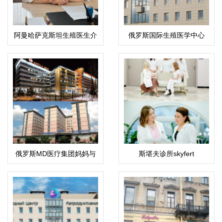
阿曼哈萨克斯坦生殖医生介
俄罗斯国际生殖医学中心
绍：科潘巴斯科娃·拉伊哈
(ICRM)
恩·乌斯塔巴耶夫娜
俄罗斯MD医疗集团妈妈与
斯堪夫诊所skyfert
孩子