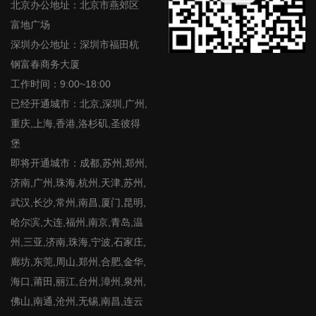
北京办公地址：北京市燕郊区
富地广场
深圳办公地址：深圳市福田杭
钢富春商务大厦
工作时间：9:00~18:00
已经开通城市：北京,深圳,广州,
重庆,上海,香港,洛杉矶,圣彼得
堡
即将开通城市：成都,苏州,郑州,
济南,广州,珠海,杭州,天津,苏州,
武汉,长沙,常州,南昌,厦门,昆明,
哈尔滨,大连,福州,南京,青岛,温
州,三亚,济南,珠海,宁波,石家庄,
廊坊,东莞,周山,郑州,合肥,金华,
海口,莆田,丽江,台州,漳州,泉州,
佛山,南通,沧州,无锡,南昌,连云