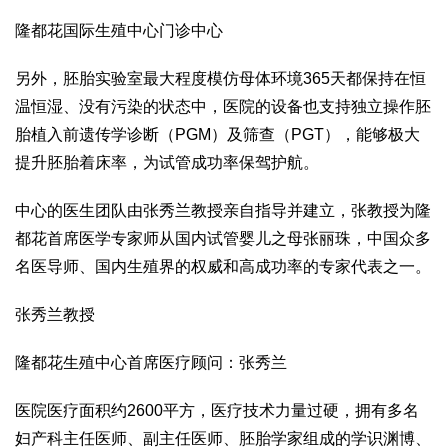
隆都花国际生殖中心门诊中心
另外，胚胎实验室最大程度模仿母体环境
365
天都保持在恒
温恒湿、没有污染的状态中，医院的设备也支持独立操作胚
胎植入前遗传学诊断（
PGM
）及筛查（
PGT
），能够极大
提升胚胎着床率，为试管成功率保驾护航。
中心的医生团队由张秀兰教授亲自指导并建立，张教授为隆
都花首席医学专家师从国内试管婴儿之母张丽珠，中国众多
名医导师、国内生殖界的权威和高成功率的专家代表之一。
张秀兰教授
隆都花生殖中心首席医疗顾问：张秀兰
医院医疗面积约
2600
平方，医疗技术力量过硬，拥有多名
妇产科主任医师、副主任医师、胚胎学家组成的学识渊博、