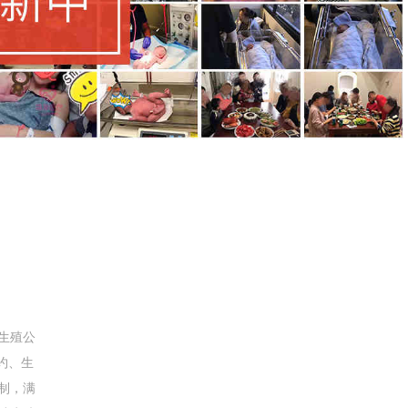
生殖公
约、生
制，满