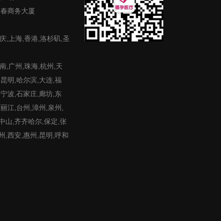
富春商务大厦
庆,上海,香港,洛杉矶,圣
,广州,珠海,杭州,天
,昆明,哈尔滨,大连,福
,宁波,石家庄,廊坊,东
,丽江,台州,漳州,泉州,
,中山,齐齐哈尔,保定,张
州,西安,惠州,昆明,呼和