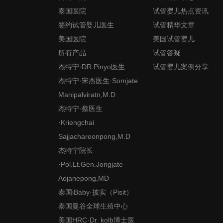
泰国医院
试管婴儿热点资讯
签约试管婴儿医生
试管精华文章
美国医院
美国试管婴儿
所有产品
试管答疑
杰特宁·DR.Pinyo医生
试管婴儿案例分享
杰特宁·宋杰医生·Somjate
Manipalviratn,M.D
杰特宁·蔡医生
·Kriengchai
Sajjachareonpong,M.D
杰特宁院长
·Pol.Lt.Gen.Jongjate
Aojanepong,MD
泰国iBaby·披实（Pisit）
泰国曼谷全球生殖中心
美国HRC·Dr. kolb博士医