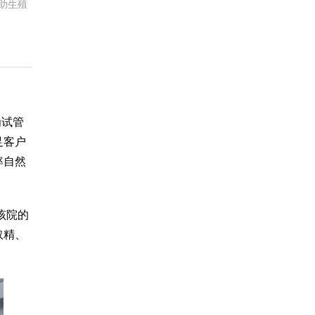
助生殖
为试管
足客户
率自然
该院的
取精、