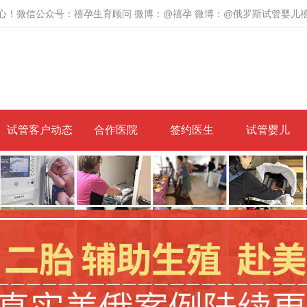
心！微信公众号：禧孕生育顾问 微博：@禧孕 微博：@俄罗斯试管婴儿
试管客户动态
合作医院
签约医生
试管婴儿