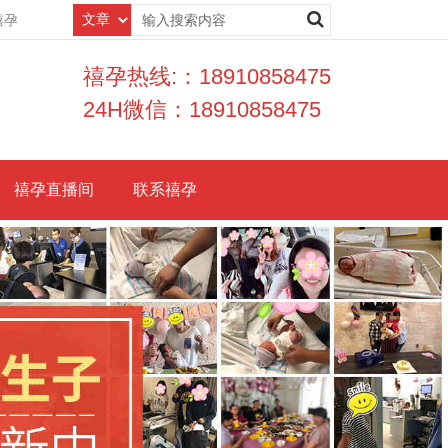
禧孕
禧孕热线:：18910858475
24H微信：18910858475
禧孕直播间
联系禧孕