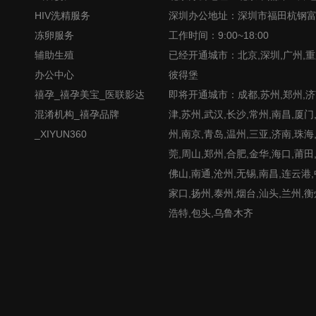
HIV洗精服务
深圳办公地址：深圳市福田杭钢
冻卵服务
工作时间：9:00~18:00
辅助生殖
已经开通城市：北京,深圳,广州,重
办公中心
彼得堡
禧孕_禧孕美宝_医联影达
即将开通城市：成都,苏州,郑州,济南
混淆机构_禧孕品牌
津,苏州,武汉,长沙,常州,南昌,厦门
_XIYUN360
州,南京,青岛,温州,三亚,济南,珠海
莞,周山,郑州,合肥,金华,海口,莆田
佛山,南通,沧州,无锡,南昌,连云港
家口,扬州,泰州,烟台,汕头,兰州,衡
浩特,包头,乌鲁木齐