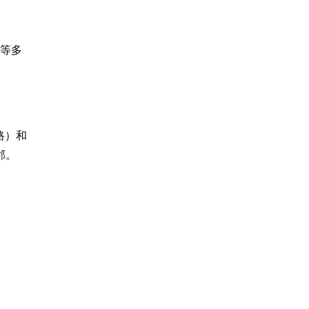
科等多
隆路）和
邻。