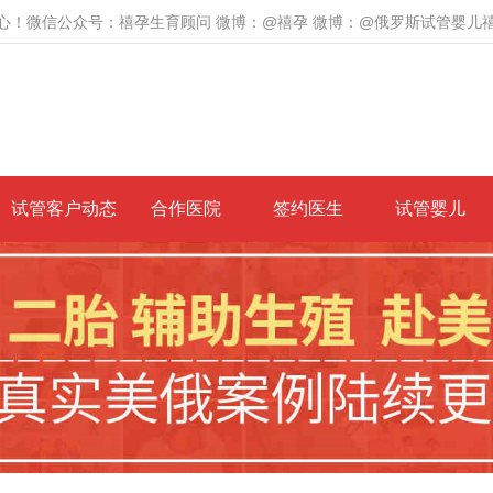
心！微信公众号：禧孕生育顾问 微博：@禧孕 微博：@俄罗斯试管婴儿
试管客户动态
合作医院
签约医生
试管婴儿