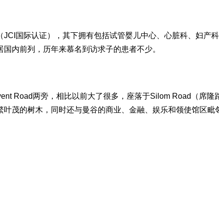
（JCI国际认证），其下拥有包括试管婴儿中心、心脏科、妇产
居国内前列，历年来慕名到访求子的患者不少。
ent Road两旁，相比以前大了很多，座落于Silom Road（席
绕着枝繁叶茂的树木，同时还与曼谷的商业、金融、娱乐和领使馆区毗