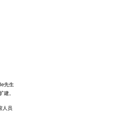
le先生
行扩建。
馆人员