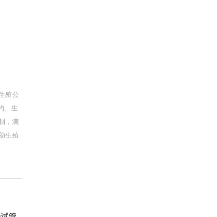
生殖公
约、生
制，满
助生殖
为试管