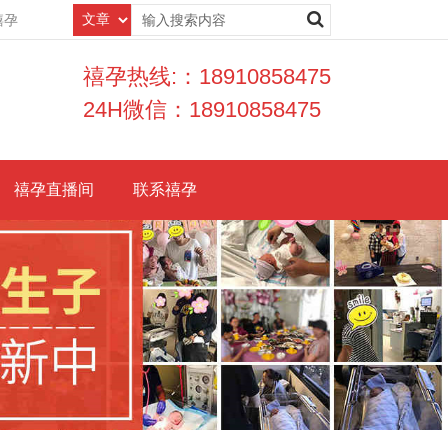
禧孕
禧孕热线:：18910858475
24H微信：18910858475
禧孕直播间
联系禧孕