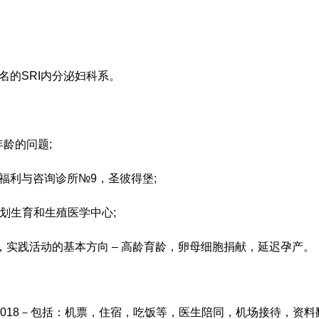
.命名的SRI内分泌妇科系。
龄的问题;
生育福利与咨询诊所№9，圣彼得堡;
堡计划生育和生殖医学中心;
T复制学家，实践活动的基本方向 – 高龄育龄，卵母细胞捐献，延迟孕产。
6020018－包括：机票，住宿，吃饭等，医生陪同，机场接待，资料