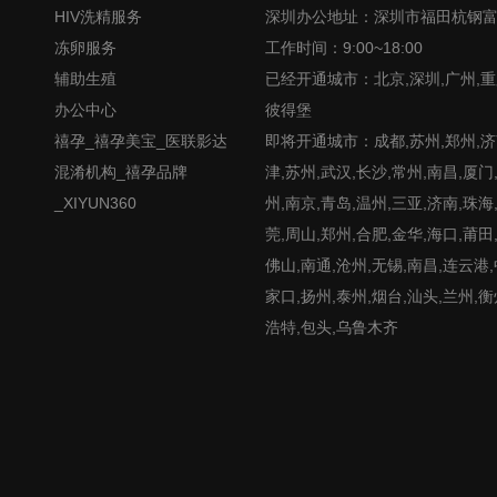
HIV洗精服务
深圳办公地址：深圳市福田杭钢
冻卵服务
工作时间：9:00~18:00
辅助生殖
已经开通城市：北京,深圳,广州,重
办公中心
彼得堡
禧孕_禧孕美宝_医联影达
即将开通城市：成都,苏州,郑州,济南
混淆机构_禧孕品牌
津,苏州,武汉,长沙,常州,南昌,厦门
_XIYUN360
州,南京,青岛,温州,三亚,济南,珠海
莞,周山,郑州,合肥,金华,海口,莆田
佛山,南通,沧州,无锡,南昌,连云港
家口,扬州,泰州,烟台,汕头,兰州,衡
浩特,包头,乌鲁木齐