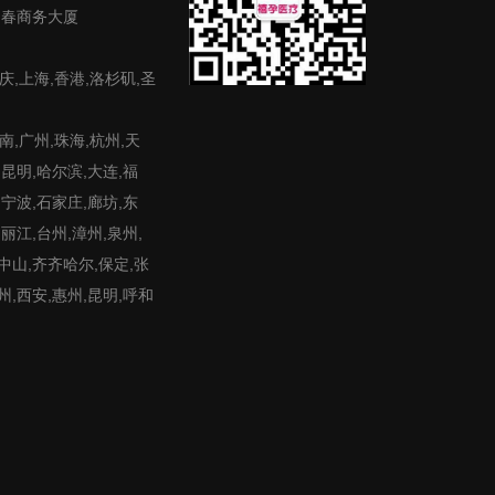
富春商务大厦
庆,上海,香港,洛杉矶,圣
,广州,珠海,杭州,天
,昆明,哈尔滨,大连,福
,宁波,石家庄,廊坊,东
,丽江,台州,漳州,泉州,
,中山,齐齐哈尔,保定,张
州,西安,惠州,昆明,呼和