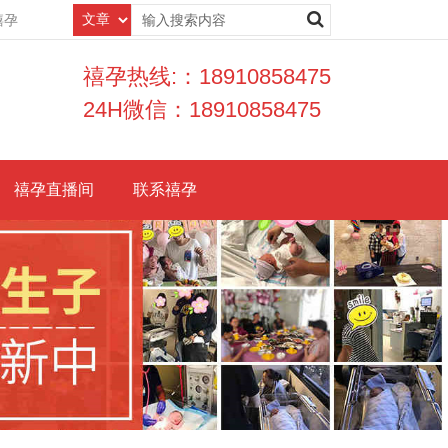
禧孕
禧孕热线:：18910858475
24H微信：18910858475
禧孕直播间
联系禧孕