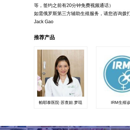
等，签约之前有20分钟免费视频通话）
如需俄罗斯第三方
辅助生殖
服务，请您咨询拨打 T
Jack Gao
推荐产品
帕耶泰医院·苏查妲.梦琨
IRM生殖
蔡帕（Suchada）