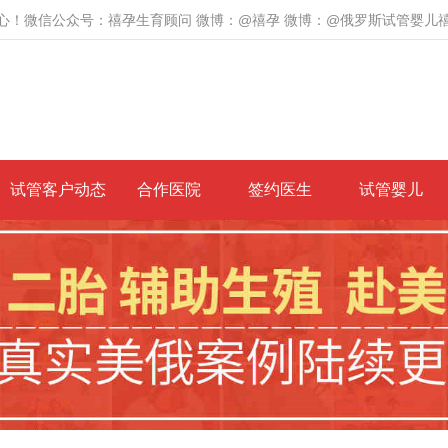
心！微信公众号：禧孕生育顾问 微博：@禧孕 微博：@俄罗斯试管婴儿
试管客户动态
合作医院
签约医生
试管婴儿