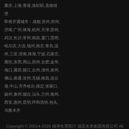
重庆,上海,香港,洛杉矶,圣彼得
堡
即将开通城市：成都,苏州,郑州,
济南,广州,珠海,杭州,天津,苏州,
武汉,长沙,常州,南昌,厦门,昆明,
哈尔滨,大连,福州,南京,青岛,温
州,三亚,济南,珠海,宁波,石家庄,
廊坊,东莞,周山,郑州,合肥,金华,
海口,莆田,丽江,台州,漳州,泉州,
佛山,南通,沧州,无锡,南昌,连云
港,中山,齐齐哈尔,保定,张家口,
扬州,泰州,烟台,汕头,兰州,衡州,
西安,惠州,昆明,呼和浩特,包头,
乌鲁木齐
Copyright © 20014-2026
禧孕生育医疗
瑞亚未来集团有限公司 All