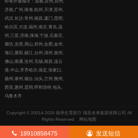
即将开通城市：成都,苏州,郑州,
济南,广州,珠海,杭州,天津,苏州,
武汉,长沙,常州,南昌,厦门,昆明,
哈尔滨,大连,福州,南京,青岛,温
州,三亚,济南,珠海,宁波,石家庄,
廊坊,东莞,周山,郑州,合肥,金华,
海口,莆田,丽江,台州,漳州,泉州,
佛山,南通,沧州,无锡,南昌,连云
港,中山,齐齐哈尔,保定,张家口,
扬州,泰州,烟台,汕头,兰州,衡州,
西安,惠州,昆明,呼和浩特,包头,
乌鲁木齐
Copyright © 20014-2026
禧孕生育医疗
瑞亚未来集团有限公司 All
Rights Reserved
网站地图
18910858475
发送短信