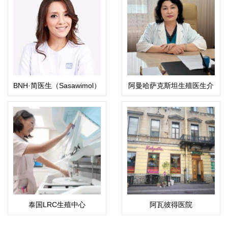
BNH·简医生（Sasawimol）
阿曼哈萨克斯坦生殖医生介
绍：科潘巴斯科娃·拉伊哈
恩·乌斯塔巴耶夫娜
泰国LRC生殖中心
阿瓦彼得医院