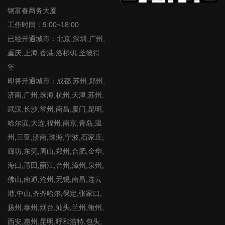
钢富春商务大厦
工作时间：9:00~18:00
已经开通城市：北京,深圳,广州,
重庆,上海,香港,洛杉矶,圣彼得
堡
即将开通城市：成都,苏州,郑州,
济南,广州,珠海,杭州,天津,苏州,
武汉,长沙,常州,南昌,厦门,昆明,
哈尔滨,大连,福州,南京,青岛,温
州,三亚,济南,珠海,宁波,石家庄,
廊坊,东莞,周山,郑州,合肥,金华,
海口,莆田,丽江,台州,漳州,泉州,
佛山,南通,沧州,无锡,南昌,连云
港,中山,齐齐哈尔,保定,张家口,
扬州,泰州,烟台,汕头,兰州,衡州,
西安,惠州,昆明,呼和浩特,包头,