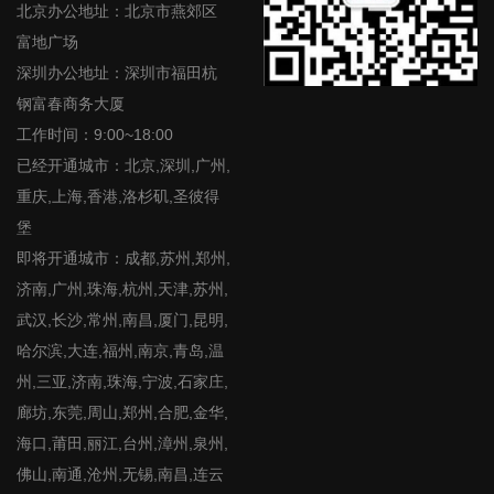
北京办公地址：北京市燕郊区
富地广场
深圳办公地址：深圳市福田杭
钢富春商务大厦
工作时间：9:00~18:00
已经开通城市：北京,深圳,广州,
重庆,上海,香港,洛杉矶,圣彼得
堡
即将开通城市：成都,苏州,郑州,
济南,广州,珠海,杭州,天津,苏州,
武汉,长沙,常州,南昌,厦门,昆明,
哈尔滨,大连,福州,南京,青岛,温
州,三亚,济南,珠海,宁波,石家庄,
廊坊,东莞,周山,郑州,合肥,金华,
海口,莆田,丽江,台州,漳州,泉州,
佛山,南通,沧州,无锡,南昌,连云