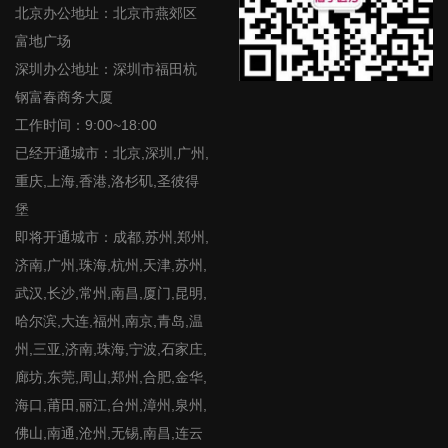
北京办公地址：北京市燕郊区
富地广场
深圳办公地址：深圳市福田杭
钢富春商务大厦
工作时间：9:00~18:00
已经开通城市：北京,深圳,广州,
重庆,上海,香港,洛杉矶,圣彼得
堡
即将开通城市：成都,苏州,郑州,
济南,广州,珠海,杭州,天津,苏州,
武汉,长沙,常州,南昌,厦门,昆明,
哈尔滨,大连,福州,南京,青岛,温
州,三亚,济南,珠海,宁波,石家庄,
廊坊,东莞,周山,郑州,合肥,金华,
海口,莆田,丽江,台州,漳州,泉州,
佛山,南通,沧州,无锡,南昌,连云