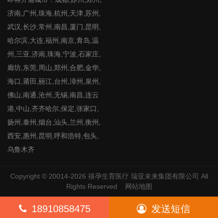
济南,广州,珠海,杭州,天津,苏州,
武汉,长沙,常州,南昌,厦门,昆明,
哈尔滨,大连,福州,南京,青岛,温
州,三亚,济南,珠海,宁波,石家庄,
廊坊,东莞,周山,郑州,合肥,金华,
海口,莆田,丽江,台州,漳州,泉州,
佛山,南通,沧州,无锡,南昌,连云
港,中山,齐齐哈尔,保定,张家口,
扬州,泰州,烟台,汕头,兰州,衡州,
西安,惠州,昆明,呼和浩特,包头,
乌鲁木齐
Copyright © 20014-2026
禧孕生育医疗
瑞亚未来集团有限公司 All
Rights Reserved
网站地图
18910858475
发送短信