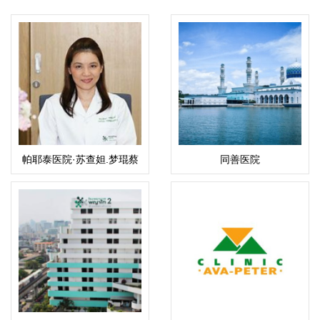
帕耶泰医院·苏查妲.梦琨蔡
同善医院
帕（Suchada）