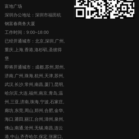
富地广场
深圳办公地址：深圳市福田杭
钢富春商务大厦
工作时间：9:00~18:00
已经开通城市：北京,深圳,广州,
重庆,上海,香港,洛杉矶,圣彼得
堡
即将开通城市：成都,苏州,郑州,
济南,广州,珠海,杭州,天津,苏州,
武汉,长沙,常州,南昌,厦门,昆明,
哈尔滨,大连,福州,南京,青岛,温
州,三亚,济南,珠海,宁波,石家庄,
廊坊,东莞,周山,郑州,合肥,金华,
海口,莆田,丽江,台州,漳州,泉州,
佛山,南通,沧州,无锡,南昌,连云
港,中山,齐齐哈尔,保定,张家口,