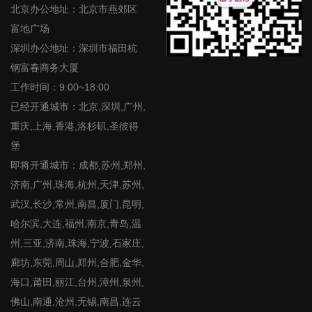
北京办公地址：北京市燕郊区
富地广场
深圳办公地址：深圳市福田杭
钢富春商务大厦
工作时间：9:00~18:00
已经开通城市：北京,深圳,广州,
重庆,上海,香港,洛杉矶,圣彼得
堡
即将开通城市：成都,苏州,郑州,
济南,广州,珠海,杭州,天津,苏州,
武汉,长沙,常州,南昌,厦门,昆明,
哈尔滨,大连,福州,南京,青岛,温
州,三亚,济南,珠海,宁波,石家庄,
廊坊,东莞,周山,郑州,合肥,金华,
海口,莆田,丽江,台州,漳州,泉州,
佛山,南通,沧州,无锡,南昌,连云