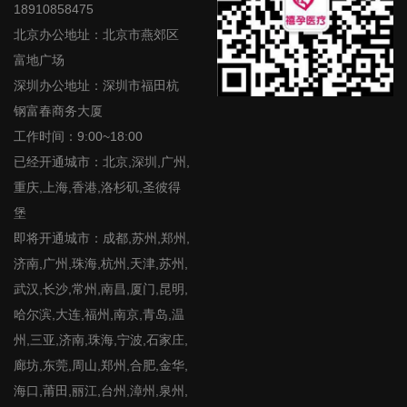
18910858475
北京办公地址：北京市燕郊区
富地广场
深圳办公地址：深圳市福田杭
钢富春商务大厦
工作时间：9:00~18:00
已经开通城市：北京,深圳,广州,
重庆,上海,香港,洛杉矶,圣彼得
堡
即将开通城市：成都,苏州,郑州,
济南,广州,珠海,杭州,天津,苏州,
武汉,长沙,常州,南昌,厦门,昆明,
哈尔滨,大连,福州,南京,青岛,温
州,三亚,济南,珠海,宁波,石家庄,
廊坊,东莞,周山,郑州,合肥,金华,
海口,莆田,丽江,台州,漳州,泉州,