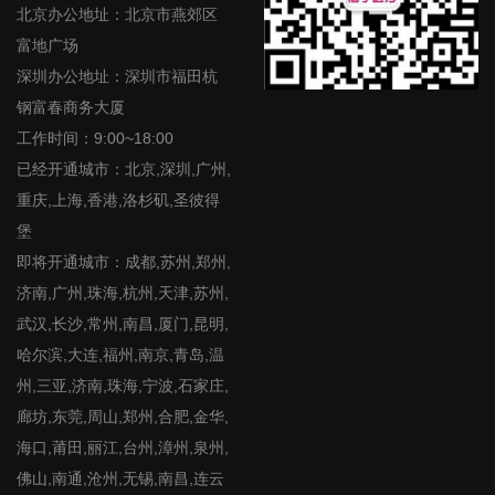
北京办公地址：北京市燕郊区
富地广场
深圳办公地址：深圳市福田杭
钢富春商务大厦
工作时间：9:00~18:00
已经开通城市：北京,深圳,广州,
重庆,上海,香港,洛杉矶,圣彼得
堡
即将开通城市：成都,苏州,郑州,
济南,广州,珠海,杭州,天津,苏州,
武汉,长沙,常州,南昌,厦门,昆明,
哈尔滨,大连,福州,南京,青岛,温
州,三亚,济南,珠海,宁波,石家庄,
廊坊,东莞,周山,郑州,合肥,金华,
海口,莆田,丽江,台州,漳州,泉州,
佛山,南通,沧州,无锡,南昌,连云