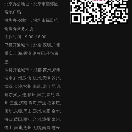
北京办公地址：北京市燕郊区
富地广场
深圳办公地址：深圳市福田杭
钢富春商务大厦
工作时间：9:00~18:00
已经开通城市：北京,深圳,广州,
重庆,上海,香港,洛杉矶,圣彼得
堡
即将开通城市：成都,苏州,郑州,
济南,广州,珠海,杭州,天津,苏州,
武汉,长沙,常州,南昌,厦门,昆明,
哈尔滨,大连,福州,南京,青岛,温
州,三亚,济南,珠海,宁波,石家庄,
廊坊,东莞,周山,郑州,合肥,金华,
海口,莆田,丽江,台州,漳州,泉州,
佛山,南通,沧州,无锡,南昌,连云