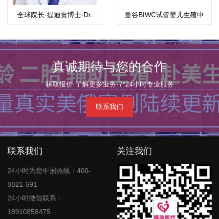
全球院长·提迪贡博士·Dr.
曼谷BIWC试管婴儿生殖中
Thitikorn wanichkul M.D
心
真诚期待与您的合作
获取报价·了解更多业务·7*24小时专业服务
联系我们
联系我们
关注我们
24小时为您中国热线：400-
8821-691
24小时微信联系：
18910858475