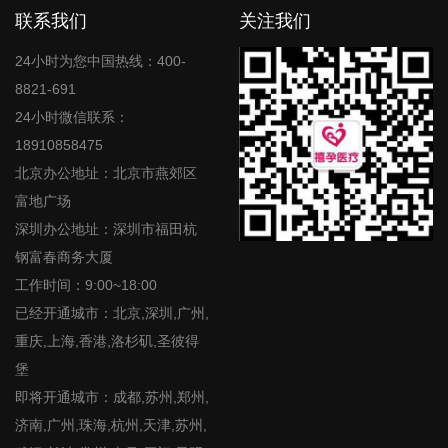
联系我们
关注我们
24小时为您中国热线：400-
8821-691
24小时微信联系：
18910858475
北京办公地址：北京市燕郊区
富地广场
深圳办公地址：深圳市福田杭
钢富春商务大厦
工作时间：9:00~18:00
已经开通城市：北京,深圳,广州,
重庆,上海,香港,洛杉矶,圣彼得
堡
即将开通城市：成都,苏州,郑州,
济南,广州,珠海,杭州,天津,苏州,