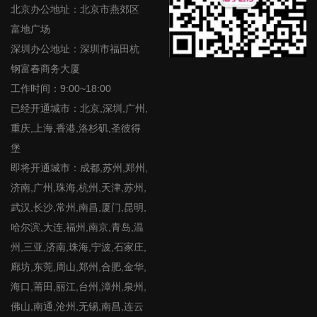
北京办公地址：北京市燕郊区
富地广场
深圳办公地址：深圳市福田杭
钢富春商务大厦
工作时间：9:00~18:00
已经开通城市：北京,深圳,广州,
重庆,上海,香港,洛杉矶,圣彼得
堡
即将开通城市：成都,苏州,郑州,
济南,广州,珠海,杭州,天津,苏州,
武汉,长沙,常州,南昌,厦门,昆明,
哈尔滨,大连,福州,南京,青岛,温
州,三亚,济南,珠海,宁波,石家庄,
廊坊,东莞,周山,郑州,合肥,金华,
海口,莆田,丽江,台州,漳州,泉州,
佛山,南通,沧州,无锡,南昌,连云