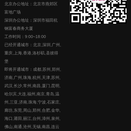
北京办公地址：北京市燕郊区
富地广场
深圳办公地址：深圳市福田杭
钢富春商务大厦
工作时间：9:00~18:00
已经开通城市：北京,深圳,广州,
重庆,上海,香港,洛杉矶,圣彼得
堡
即将开通城市：成都,苏州,郑州,
济南,广州,珠海,杭州,天津,苏州,
武汉,长沙,常州,南昌,厦门,昆明,
哈尔滨,大连,福州,南京,青岛,温
州,三亚,济南,珠海,宁波,石家庄,
廊坊,东莞,周山,郑州,合肥,金华,
海口,莆田,丽江,台州,漳州,泉州,
佛山,南通,沧州,无锡,南昌,连云