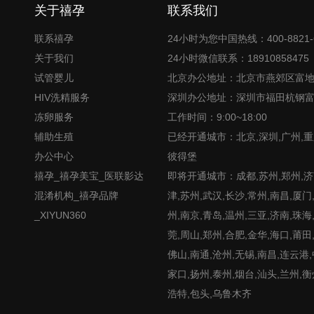
关于禧孕
联系我们
联系禧孕
24小时为您中国热线：400-8821-
关于我们
24小时微信联系：18910858475
试管婴儿
北京办公地址：北京市燕郊区富
HIV洗精服务
深圳办公地址：深圳市福田杭钢
冻卵服务
工作时间：9:00~18:00
辅助生殖
已经开通城市：北京,深圳,广州,重
办公中心
彼得堡
禧孕_禧孕美宝_医联影达
即将开通城市：成都,苏州,郑州,济南
混淆机构_禧孕品牌
津,苏州,武汉,长沙,常州,南昌,厦门
_XIYUN360
州,南京,青岛,温州,三亚,济南,珠海
莞,周山,郑州,合肥,金华,海口,莆田
佛山,南通,沧州,无锡,南昌,连云港
家口,扬州,泰州,烟台,汕头,兰州,衡
浩特,包头,乌鲁木齐