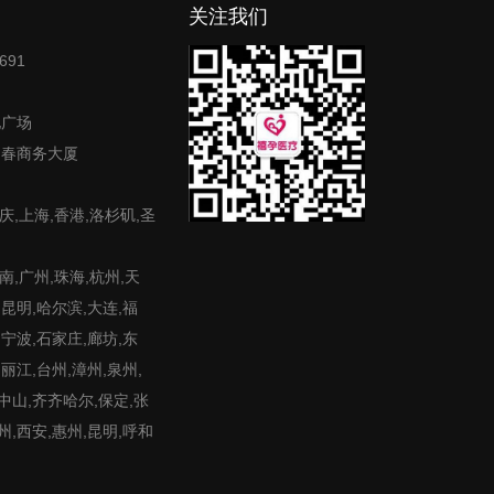
关注我们
691
地广场
富春商务大厦
庆,上海,香港,洛杉矶,圣
,广州,珠海,杭州,天
,昆明,哈尔滨,大连,福
,宁波,石家庄,廊坊,东
,丽江,台州,漳州,泉州,
,中山,齐齐哈尔,保定,张
州,西安,惠州,昆明,呼和