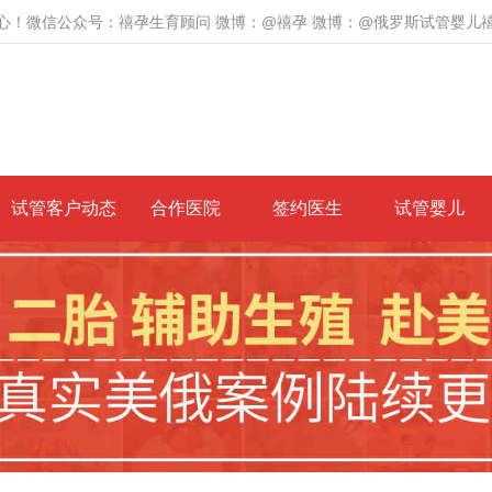
心！微信公众号：禧孕生育顾问 微博：@禧孕 微博：@俄罗斯试管婴儿
试管客户动态
合作医院
签约医生
试管婴儿