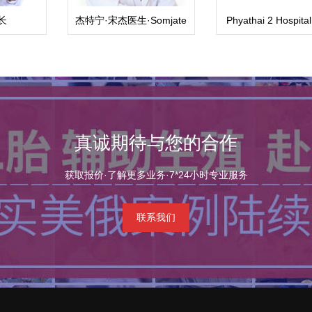
长
杰特宁·宋杰医生·Somjate
Phyathai 2 Hospit
ongjate
Manipalviratn,M.D
泰2医院
g,MD
真诚期待与您的合作
获取报价·了解更多业务·7*24小时专业服务
联系我们