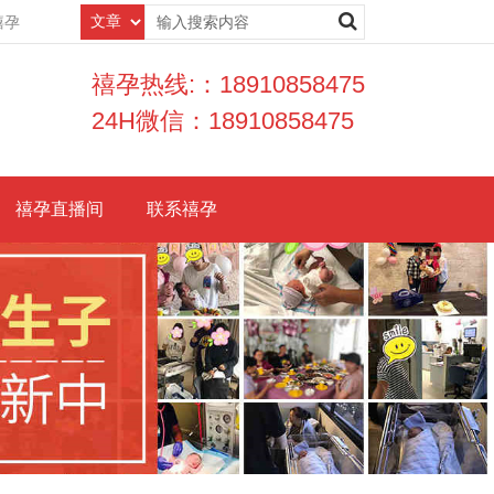
禧孕
禧孕热线:：18910858475
24H微信：18910858475
禧孕直播间
联系禧孕