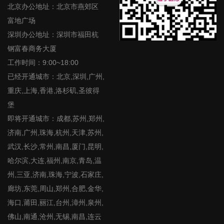
北京办公地址：北京市燕郊区
富地广场
深圳办公地址：深圳市福田杭
钢富春商务大厦
工作时间：9:00~18:00
已经开通城市：北京,深圳,广州,
重庆,上海,香港,洛杉矶,圣彼得
堡
即将开通城市：成都,苏州,郑州,
济南,广州,珠海,杭州,天津,苏州,
武汉,长沙,常州,南昌,厦门,昆明,
哈尔滨,大连,福州,南京,青岛,温
州,三亚,济南,珠海,宁波,石家庄,
廊坊,东莞,周山,郑州,合肥,金华,
海口,莆田,丽江,台州,漳州,泉州,
佛山,南通,沧州,无锡,南昌,连云