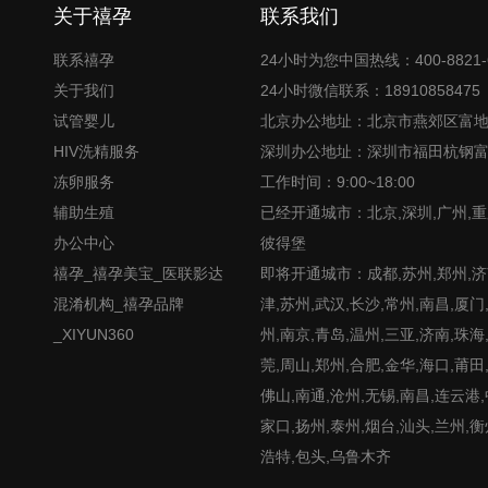
关于禧孕
联系我们
联系禧孕
24小时为您中国热线：400-8821-
关于我们
24小时微信联系：18910858475
试管婴儿
北京办公地址：北京市燕郊区富
HIV洗精服务
深圳办公地址：深圳市福田杭钢
冻卵服务
工作时间：9:00~18:00
辅助生殖
已经开通城市：北京,深圳,广州,重
办公中心
彼得堡
禧孕_禧孕美宝_医联影达
即将开通城市：成都,苏州,郑州,济南
混淆机构_禧孕品牌
津,苏州,武汉,长沙,常州,南昌,厦门
_XIYUN360
州,南京,青岛,温州,三亚,济南,珠海
莞,周山,郑州,合肥,金华,海口,莆田
佛山,南通,沧州,无锡,南昌,连云港
家口,扬州,泰州,烟台,汕头,兰州,衡
浩特,包头,乌鲁木齐