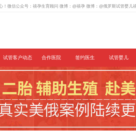
心！微信公众号：禧孕生育顾问 微博：@禧孕 微博：@俄罗斯试管婴儿
试管客户动态
合作医院
签约医生
试管婴儿