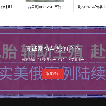
（洛杉矶
普里瓦特PRIVATE医院
曼谷BIWC试管婴
心）
中心
真诚期待与您的合作
获取报价·了解更多业务·7*24小时专业服务
联系我们