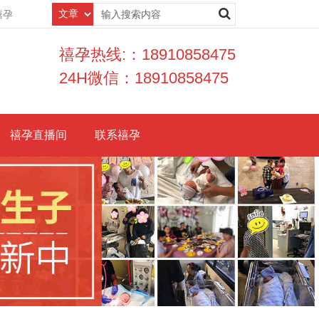
禧孕
禧孕热线:：18910858475
24H微信：18910858475
禧孕直播间
联系禧孕