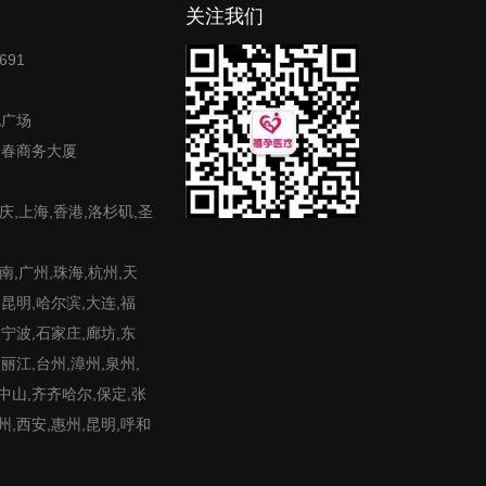
关注我们
691
地广场
富春商务大厦
庆,上海,香港,洛杉矶,圣
,广州,珠海,杭州,天
,昆明,哈尔滨,大连,福
,宁波,石家庄,廊坊,东
,丽江,台州,漳州,泉州,
,中山,齐齐哈尔,保定,张
州,西安,惠州,昆明,呼和