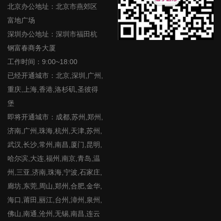
北京办公地址：北京市燕郊区
富地广场
深圳办公地址：深圳市福田杭
钢富春商务大厦
工作时间：9:00~18:00
已经开通城市：北京,深圳,广州,
重庆,上海,香港,洛杉矶,圣彼得
堡
即将开通城市：成都,苏州,郑州,
济南,广州,珠海,杭州,天津,苏州,
武汉,长沙,常州,南昌,厦门,昆明,
哈尔滨,大连,福州,南京,青岛,温
州,三亚,济南,珠海,宁波,石家庄,
廊坊,东莞,周山,郑州,合肥,金华,
海口,莆田,丽江,台州,漳州,泉州,
佛山,南通,沧州,无锡,南昌,连云