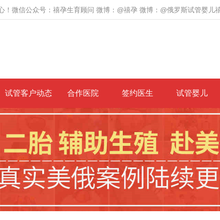
心！微信公众号：禧孕生育顾问 微博：@禧孕 微博：@俄罗斯试管婴儿
试管客户动态
合作医院
签约医生
试管婴儿