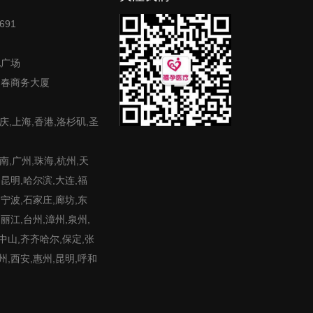
691
地广场
富春商务大厦
庆,上海,香港,洛杉矶,圣
,广州,珠海,杭州,天
,昆明,哈尔滨,大连,福
,宁波,石家庄,廊坊,东
,丽江,台州,漳州,泉州,
,中山,齐齐哈尔,保定,张
州,西安,惠州,昆明,呼和