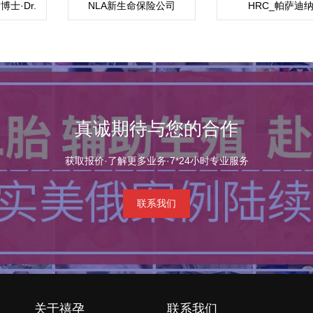
士·Dr.
NLA新生命保险公司
HRC_帕萨迪
hkul M.D
_Pasadena
真诚期待与您的合作
获取报价·了解更多业务·7*24小时专业服务
联系我们
关于禧孕
联系我们