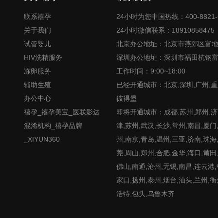
联系禧孕
24小时为您中国热线：400-8821-
关于我们
24小时微信联系：18910858475
试管婴儿
北京办公地址：北京市燕郊区富
HIV洗精服务
深圳办公地址：深圳市福田杭钢
冻卵服务
工作时间：9:00~18:00
辅助生殖
已经开通城市：北京,深圳,广州,重
办公中心
彼得堡
禧孕_禧孕美宝_医联影达
即将开通城市：成都,苏州,郑州,济南
混淆机构_禧孕品牌
津,苏州,武汉,长沙,常州,南昌,厦门
_XIYUN360
州,南京,青岛,温州,三亚,济南,珠海
莞,周山,郑州,合肥,金华,海口,莆田
佛山,南通,沧州,无锡,南昌,连云港
家口,扬州,泰州,烟台,汕头,兰州,衡
浩特,包头,乌鲁木齐