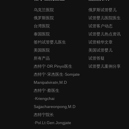
乌克兰医院
俄罗斯试管婴儿
俄罗斯医院
试管婴儿医院医生
台湾医院
试管客户动态
泰国医院
试管婴儿热点资讯
签约试管婴儿医生
试管精华文章
美国医院
美国试管婴儿
所有产品
试管答疑
杰特宁·DR.Pinyo医生
试管婴儿案例分享
杰特宁·宋杰医生·Somjate
Manipalviratn,M.D
杰特宁·蔡医生
·Kriengchai
Sajjachareonpong,M.D
杰特宁院长
·Pol.Lt.Gen.Jongjate