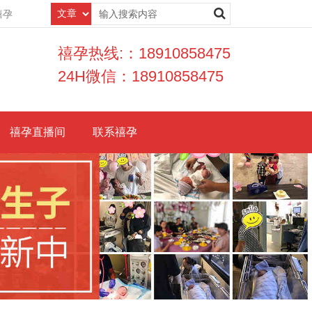
禧孕
禧孕热线:：18910858475
24H微信：18910858475
禧孕直播间
联系禧孕