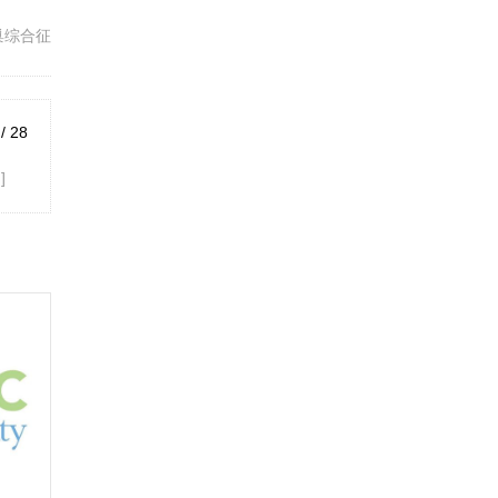
巢综合征
 / 28
]