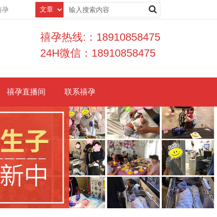
禧孕
禧孕热线:：18910858475
24H微信：18910858475
禧孕直播间
联系禧孕