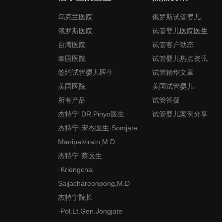
乌克兰医院
俄罗斯试管婴儿
俄罗斯医院
试管婴儿医院医生
台湾医院
试管客户动态
泰国医院
试管婴儿热点资讯
签约试管婴儿医生
试管精华文章
美国医院
美国试管婴儿
所有产品
试管答疑
杰特宁·DR.Pinyo医生
试管婴儿案例分享
杰特宁·宋杰医生·Somjate
Manipalviratn,M.D
杰特宁·蔡医生
·Kriengchai
Sajjachareonpong,M.D
杰特宁院长
·Pol.Lt.Gen.Jongjate