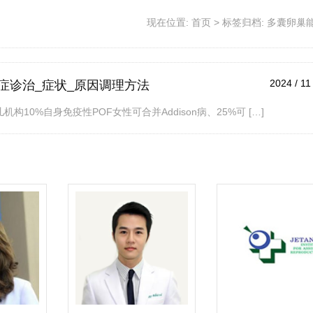
现在位置:
首页
>
标签归档: 多囊卵巢
2024 / 11
症诊治_症状_原因调理方法
10%自身免疫性POF女性可合并Addison病、25%可 […]