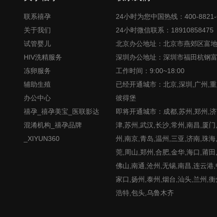
联系禧孕
24小时为您中国热线：400-8821-
关于我们
24小时微信联系：18910858475
试管婴儿
北京办公地址：北京市燕郊区富
HIV洗精服务
深圳办公地址：深圳市福田杭钢
冻卵服务
工作时间：9:00~18:00
辅助生殖
已经开通城市：北京,深圳,广州,重
办公中心
彼得堡
禧孕_禧孕美宝_医联影达
即将开通城市：成都,苏州,郑州,济南
混淆机构_禧孕品牌
津,苏州,武汉,长沙,常州,南昌,厦门
_XIYUN360
州,南京,青岛,温州,三亚,济南,珠海
莞,周山,郑州,合肥,金华,海口,莆田
佛山,南通,沧州,无锡,南昌,连云港
家口,扬州,泰州,烟台,汕头,兰州,衡
浩特,包头,乌鲁木齐