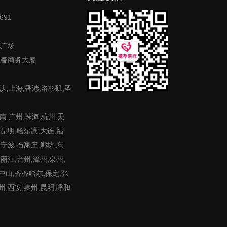
691
地广场
富春商务大厦
庆,上海,香港,洛杉矶,圣
,广州,珠海,杭州,天
,昆明,哈尔滨,大连,福
,宁波,石家庄,廊坊,东
,丽江,台州,漳州,泉州,
,中山,齐齐哈尔,保定,张
州,西安,惠州,昆明,呼和