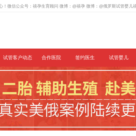
心！微信公众号：禧孕生育顾问 微博：@禧孕 微博：@俄罗斯试管婴儿
试管客户动态
合作医院
签约医生
试管婴儿