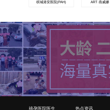
槟城港安医院(PAH)
ART·燕威娜
（Ween
禧孕医院医生
热点资讯