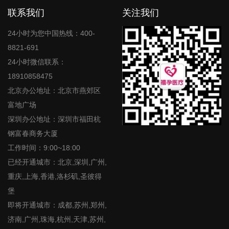
联系我们
关注我们
24小时为您中国热线：400-
8821-691
24小时微信联系：
18910858475
北京办公地址：北京市燕郊区
富地广场
深圳办公地址：深圳市福田杭
钢富春商务大厦
工作时间：9:00~18:00
已经开通城市：北京,深圳,广州,
重庆,上海,香港,洛杉矶,圣彼得
堡
即将开通城市：成都,苏州,郑州,
济南,广州,珠海,杭州,天津,苏州,