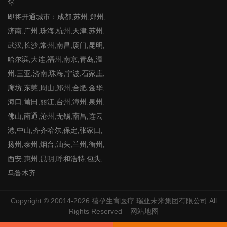
堡
即将开通城市：成都,苏州,郑州,
济南,广州,珠海,杭州,天津,苏州,
武汉,长沙,常州,南昌,厦门,昆明,
哈尔滨,大连,福州,南京,青岛,温
州,三亚,济南,珠海,宁波,石家庄,
廊坊,东莞,周山,郑州,合肥,金华,
海口,莆田,丽江,台州,漳州,泉州,
佛山,南通,沧州,无锡,南昌,连云
港,中山,齐齐哈尔,保定,张家口,
扬州,泰州,烟台,汕头,兰州,衡州,
西安,惠州,昆明,呼和浩特,包头,
乌鲁木齐
Copyright © 20014-2026
禧孕生育医疗
瑞亚未来集团有限公司 All
Rights Reserved
网站地图