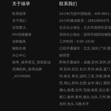
关于禧孕
联系我们
联系禧孕
24小时为您中国热线：400-8821-
关于我们
24小时微信联系：18910858475
试管婴儿
北京办公地址：北京市燕郊区富
HIV洗精服务
深圳办公地址：深圳市福田杭钢
冻卵服务
工作时间：9:00~18:00
辅助生殖
已经开通城市：北京,深圳,广州,重
办公中心
彼得堡
禧孕_禧孕美宝_医联影达
即将开通城市：成都,苏州,郑州,济南
混淆机构_禧孕品牌
津,苏州,武汉,长沙,常州,南昌,厦门
_XIYUN360
州,南京,青岛,温州,三亚,济南,珠海
莞,周山,郑州,合肥,金华,海口,莆田
佛山,南通,沧州,无锡,南昌,连云港
家口,扬州,泰州,烟台,汕头,兰州,衡
浩特,包头,乌鲁木齐