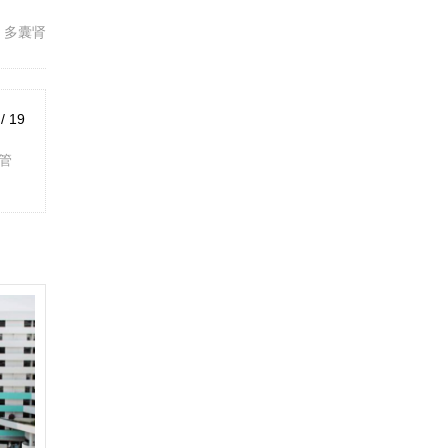
 多囊肾
 / 19
管