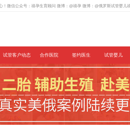
心！微信公众号：禧孕生育顾问 微博：@禧孕 微博：@俄罗斯试管婴儿
试管客户动态
合作医院
签约医生
试管婴儿