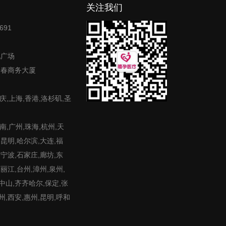
关注我们
691
地广场
富春商务大厦
庆,上海,香港,洛杉矶,圣
,广州,珠海,杭州,天
,昆明,哈尔滨,大连,福
,宁波,石家庄,廊坊,东
,丽江,台州,漳州,泉州,
,中山,齐齐哈尔,保定,张
州,西安,惠州,昆明,呼和