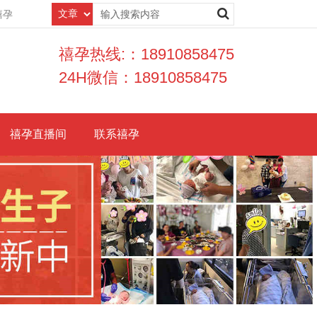
禧孕
禧孕热线:：18910858475
24H微信：18910858475
禧孕直播间
联系禧孕