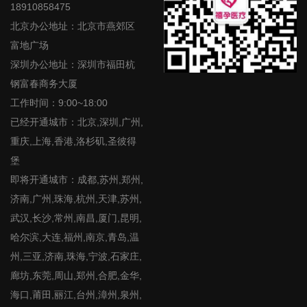
18910858475
北京办公地址：北京市燕郊区
富地广场
深圳办公地址：深圳市福田杭
钢富春商务大厦
工作时间：9:00~18:00
已经开通城市：北京,深圳,广州,
重庆,上海,香港,洛杉矶,圣彼得
堡
即将开通城市：成都,苏州,郑州,
济南,广州,珠海,杭州,天津,苏州,
武汉,长沙,常州,南昌,厦门,昆明,
哈尔滨,大连,福州,南京,青岛,温
州,三亚,济南,珠海,宁波,石家庄,
廊坊,东莞,周山,郑州,合肥,金华,
海口,莆田,丽江,台州,漳州,泉州,