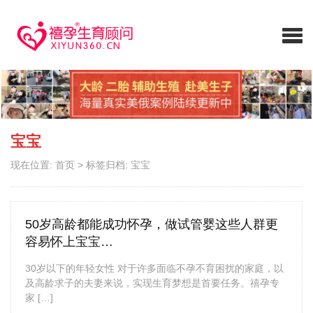
宝宝
现在位置:
首页
>
标签归档: 宝宝
50岁高龄都能成功怀孕，做试管婴这些人群更
容易怀上宝宝…
30岁以下的年轻女性 对于许多面临不孕不育困扰的家庭，以
及高龄求子的夫妻来说，实现生育梦想是首要任务。禧孕专
家 […]