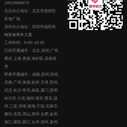
18910858475
北京办公地址：北京市燕郊区
富地广场
深圳办公地址：深圳市福田杭
钢富春商务大厦
工作时间：9:00~18:00
已经开通城市：北京,深圳,广州,
重庆,上海,香港,洛杉矶,圣彼得
堡
即将开通城市：成都,苏州,郑州,
济南,广州,珠海,杭州,天津,苏州,
武汉,长沙,常州,南昌,厦门,昆明,
哈尔滨,大连,福州,南京,青岛,温
州,三亚,济南,珠海,宁波,石家庄,
廊坊,东莞,周山,郑州,合肥,金华,
海口,莆田,丽江,台州,漳州,泉州,