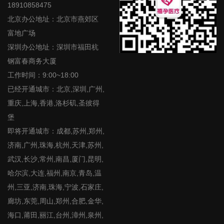
18910858475
北京办公地址：北京市燕郊区
富地广场
深圳办公地址：深圳市福田杭
钢富春商务大厦
工作时间：9:00~18:00
已经开通城市：北京,深圳,广州,
重庆,上海,香港,洛杉矶,圣彼得
堡
即将开通城市：成都,苏州,郑州,
济南,广州,珠海,杭州,天津,苏州,
武汉,长沙,常州,南昌,厦门,昆明,
哈尔滨,大连,福州,南京,青岛,温
州,三亚,济南,珠海,宁波,石家庄,
廊坊,东莞,周山,郑州,合肥,金华,
海口,莆田,丽江,台州,漳州,泉州,