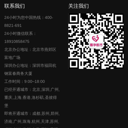
联系我们
关注我们
24小时为您中国热线：400-
8821-691
24小时微信联系：
18910858475
北京办公地址：北京市燕郊区
富地广场
深圳办公地址：深圳市福田杭
钢富春商务大厦
工作时间：9:00~18:00
已经开通城市：北京,深圳,广州,
重庆,上海,香港,洛杉矶,圣彼得
堡
即将开通城市：成都,苏州,郑州,
济南,广州,珠海,杭州,天津,苏州,