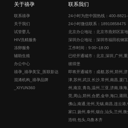
关于禧孕
联系我们
联系禧孕
24小时为您中国热线：400-8821-
关于我们
24小时微信联系：18910858475
试管婴儿
北京办公地址：北京市燕郊区富
HIV洗精服务
深圳办公地址：深圳市福田杭钢
冻卵服务
工作时间：9:00~18:00
辅助生殖
已经开通城市：北京,深圳,广州,重
办公中心
彼得堡
禧孕_禧孕美宝_医联影达
即将开通城市：成都,苏州,郑州,济南
混淆机构_禧孕品牌
津,苏州,武汉,长沙,常州,南昌,厦门
_XIYUN360
州,南京,青岛,温州,三亚,济南,珠海
莞,周山,郑州,合肥,金华,海口,莆田
佛山,南通,沧州,无锡,南昌,连云港
家口,扬州,泰州,烟台,汕头,兰州,衡
浩特,包头,乌鲁木齐