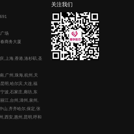
关注我们
691
地广场
富春商务大厦
庆,上海,香港,洛杉矶,圣
,广州,珠海,杭州,天
,昆明,哈尔滨,大连,福
,宁波,石家庄,廊坊,东
,丽江,台州,漳州,泉州,
,中山,齐齐哈尔,保定,张
州,西安,惠州,昆明,呼和