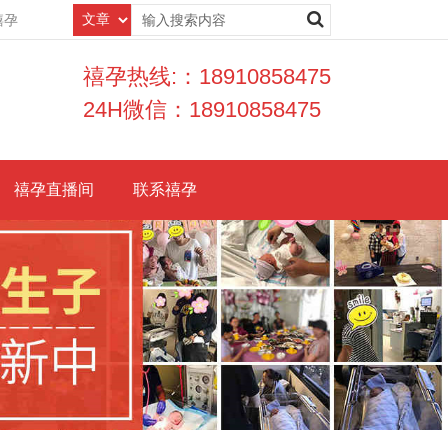
禧孕
禧孕热线:：18910858475
24H微信：18910858475
禧孕直播间
联系禧孕