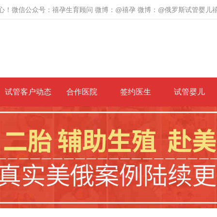
心！微信公众号：禧孕生育顾问 微博：@禧孕 微博：@俄罗斯试管婴儿
试管客户动态
合作医院
签约医生
试管婴儿