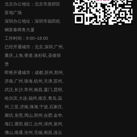
北京办公地址：北京市燕郊区
富地广场
深圳办公地址：深圳市福田杭
钢富春商务大厦
工作时间：9:00~18:00
已经开通城市：北京,深圳,广州,
重庆,上海,香港,洛杉矶,圣彼得
堡
即将开通城市：成都,苏州,郑州,
济南,广州,珠海,杭州,天津,苏州,
武汉,长沙,常州,南昌,厦门,昆明,
哈尔滨,大连,福州,南京,青岛,温
州,三亚,济南,珠海,宁波,石家庄,
廊坊,东莞,周山,郑州,合肥,金华,
海口,莆田,丽江,台州,漳州,泉州,
佛山,南通,沧州,无锡,南昌,连云