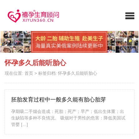
怀孕多久后能听胎心
现在位置:
首页
>
标签归档: 怀孕多久后能听胎心
胚胎发育过程中一般多久能有胎心胎芽
孕期吸二手烟会造成：死胎；死产；早产；低出生体重；出
生缺陷等多种不良情况。 吸烟对于男性的危害：降低美国试
管婴 […]