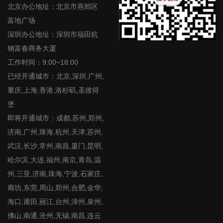
北京办公地址：北京市燕郊区
富地广场
深圳办公地址：深圳市福田杭
钢富春商务大厦
工作时间：9:00~18:00
已经开通城市：北京,深圳,广州,
重庆,上海,香港,洛杉矶,圣彼得
堡
即将开通城市：成都,苏州,郑州,
济南,广州,珠海,杭州,天津,苏州,
武汉,长沙,常州,南昌,厦门,昆明,
哈尔滨,大连,福州,南京,青岛,温
州,三亚,济南,珠海,宁波,石家庄,
廊坊,东莞,周山,郑州,合肥,金华,
海口,莆田,丽江,台州,漳州,泉州,
佛山,南通,沧州,无锡,南昌,连云